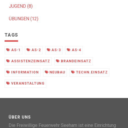
JUGEND (8)
ÜBUNGEN (12)
TAGS
AS-1
AS-2
AS-3
AS-4
ASSISTENZEINSATZ
BRANDEINSATZ
INFORMATION
NEUBAU
TECHN.EINSATZ
VERANSTALTUNG
ÜBER UNS
Die Freiwillige Feuerwehr Seeham ist eine Einrichtung