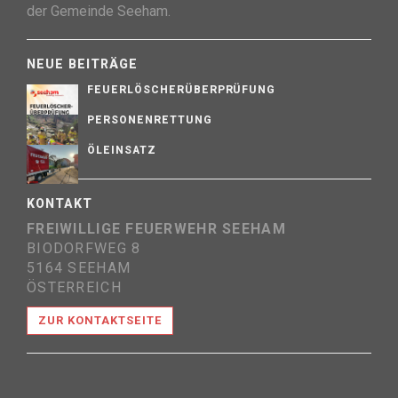
der Gemeinde Seeham.
NEUE BEITRÄGE
FEUERLÖSCHERÜBERPRÜFUNG
PERSONENRETTUNG
ÖLEINSATZ
KONTAKT
FREIWILLIGE FEUERWEHR SEEHAM
BIODORFWEG 8
5164 SEEHAM
ÖSTERREICH
ZUR KONTAKTSEITE