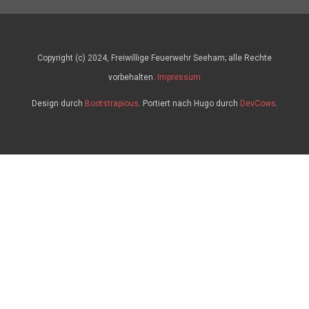
Copyright (c) 2024, Freiwillige Feuerwehr Seeham; alle Rechte
vorbehalten.
Impressum
Design durch
Bootstrapious
. Portiert nach Hugo durch
DevCows
.